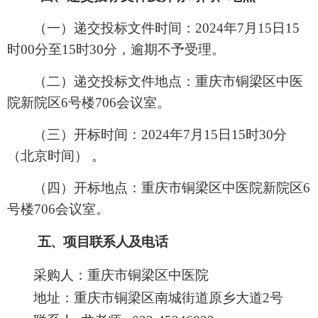
（一）递交投标文件时间：
202
4
年
7
月
15
日
15
时
0
0分至1
5
时
3
0分，逾期不予受理。
（二）递交投标文件地点：重庆市铜梁区中医
院新院区
6
号楼
706
会议室。
（三）开标时间：
202
4
年
7
月
15
日
1
5
时
3
0分
（北京时间） 。
（四）开标地点：重庆市铜梁区中医院新院区
6
号楼
706
会议室。
五、项目联系人及电话
采购人：重庆市铜梁区中医院
地址：重庆市铜梁区南城街道原乡大道
2号