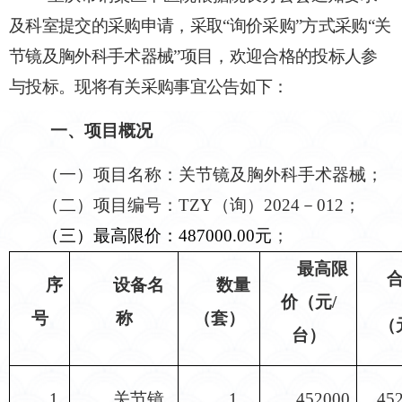
及科室提交的采购申请，
采取
“询价采购”方式采购“
关
节镜及胸外科手术器械
”项目，欢迎合格的投标人参
与投标。现将有关采购事宜公告如下：
一、
项目概况
（一）
项目名称：
关节镜及胸外科手术器械
；
（二）
项目编号：
TZY（询）202
4
－
0
12
；
（三）
最高限价：
487000.00元
；
最高限
序
设备名
数量
价（元
/
号
称
（套）
（
台）
1
关节镜
1
452000
45